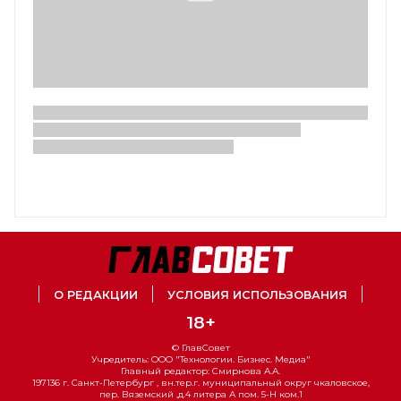
О РЕДАКЦИИ
УСЛОВИЯ ИСПОЛЬЗОВАНИЯ
18+
© ГлавСовет
Учредитель: ООО "Технологии. Бизнес. Медиа"
Главный редактор: Смирнова А.А.
197136 г. Санкт-Петербург , вн.тер.г. муниципальный округ чкаловское,
пер. Вяземский ,д.4 литера А пом. 5-Н ком.1