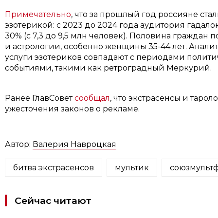
Примечательно
, что за прошлый год россияне ста
эзотерикой: с 2023 до 2024 года аудитория гадалок
30% (с 7,3 до 9,5 млн человек). Половина граждан
и астрологии, особенно женщины 35-44 лет. Аналит
услуги эзотериков совпадают с периодами политич
событиями, такими как ретроградный Меркурий.
Ранее ГлавСовет
сообщал
, что экстрасенсы и тарол
ужесточения законов о рекламе.
Автор:
Валерия Навроцкая
битва экстрасенсов
мультик
союзмульт
Сейчас читают