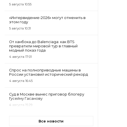
5 августа 10:55
«Интервидение-2026» могут отменить в
этом году
5 августа 10:31
От ханбока до Balenciaga: как BTS
превратили мировой тур в главный
модный показ года
4 августа 17:01
Спрос на полноприводные машины в
России установил исторический рекорд
4 августа 16:45
Суд в Москве вынес приговор блогеру
Гусейну Гасанову
4 августа 15:29
Все новости