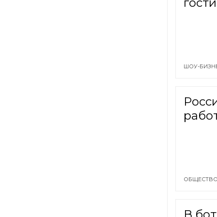
гости
ШОУ-БИЗН
Росси
рабо
ОБЩЕСТВО
В бот