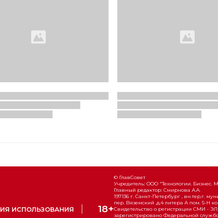
© ГлавСовет
Учредитель: ООО "Технологии. Бизнес. 
Главный редактор: Смирнова А.А.
197136 г. Санкт-Петербург , вн.тер.г. м
пер. Вяземский ,д.4 литера А пом. 5-Н ко
18+
ИЯ ИСПОЛЬЗОВАНИЯ
Свидетельство о регистрации СМИ - ЭЛ №
зарегистрировано Федеральной службой