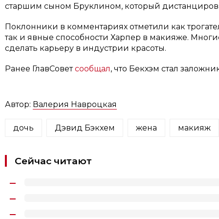
старшим сыном Бруклином, который дистанцирова
Поклонники в комментариях отметили как трогат
так и явные способности Харпер в макияже. Мног
сделать карьеру в индустрии красоты.
Ранее ГлавСовет
сообщал
, что Бекхэм стал заложн
Автор:
Валерия Навроцкая
дочь
Дэвид Бэкхем
жена
макияж
Сейчас читают