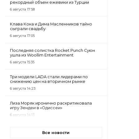
рекордный объем ежевики из Турции
6 августа 17:58
Клава Кока и Дима Масленников тайно
сыграли свадьбу
6 августа 17:05
Последняя солистка Rocket Punch Суюн
ушла из Woollim Entertainment
6 августа 15:35
Три модели LADA стали лидерами по
снижению цен на вторичном рынке
6 августа 14:23
Лиза Моряк иронично раскритиковала
игру Зендеи в «Одиссеи»
6 августа 14:13
Все новости