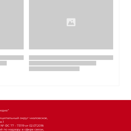
Медиа"
униципальный округ чкаловское,
м.1
 ФС 77 - 73119 от 02.07.2018
 по надзору в сфере связи,