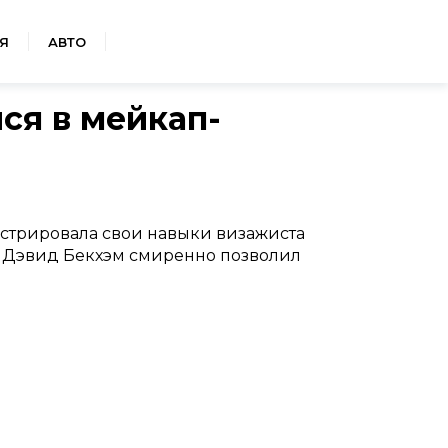
Я
АВТО
ся в мейкап-
нстрировала свои навыки визажиста
е. Дэвид Бекхэм смиренно позволил