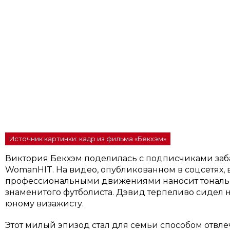
Источник картинки: кадр из фильма «Бекхэм»
Виктория Бекхэм поделилась с подписчиками за
WomanHIT. На видео, опубликованном в соцсетях, 
профессиональными движениями наносит тональн
знаменитого футболиста. Дэвид терпеливо сидел 
юному визажисту.
Этот милый эпизод стал для семьи способом отвл