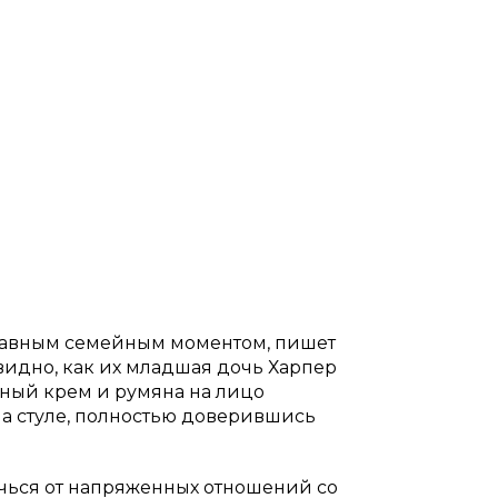
бавным семейным моментом, пишет
видно, как их младшая дочь Харпер
ый крем и румяна на лицо
на стуле, полностью доверившись
ечься от напряженных отношений со