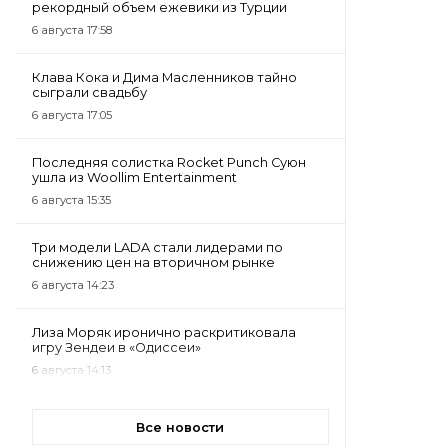
рекордный объем ежевики из Турции
6 августа 17:58
Клава Кока и Дима Масленников тайно
сыграли свадьбу
6 августа 17:05
Последняя солистка Rocket Punch Суюн
ушла из Woollim Entertainment
6 августа 15:35
Три модели LADA стали лидерами по
снижению цен на вторичном рынке
6 августа 14:23
Лиза Моряк иронично раскритиковала
игру Зендеи в «Одиссеи»
6 августа 14:13
Все новости