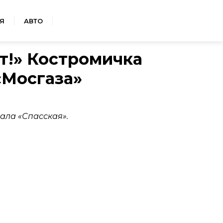
Я
АВТО
т!» Костромичка
«Мосгаза»
ала «Спасская».