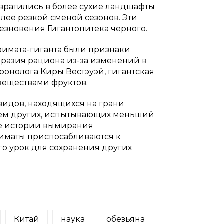
евратились в более сухие ландшафты
лее резкой сменой сезонов. Эти
зновения Гигантопитека черного.
примата-гиганта были признаки
бразия рациона из-за изменений в
ронолога Киры Вестэуэй, гигантская
веществами фруктов.
видов, находящихся на грани
ием других, испытывающих меньший
ие истории вымирания
приматы приспосабливаются к
го урок для сохранения других
Китай
наука
обезьяна