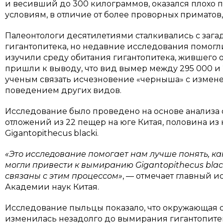
и весивший до 300 килограммов, оказался плохо
условиям, в отличие от более проворных приматов, 
Палеонтологи десятилетиями сталкивались с заг
гигантопитека, но недавние исследования помогл
изучили среду обитания гигантопитека, жившего о
пришли к выводу, что вид вымер между 295 000 и 
ученым связать исчезновение «черныша» с изме
поведением других видов.
Исследование было проведено на основе анализа
отложений из 22 пещер на юге Китая, половина из
Gigantopithecus blacki.
«Это исследование помогает нам лучше понять, к
могли привести к вымиранию Gigantopithecus blac
связаны с этим процессом»
, — отмечает главный 
Академии наук Китая.
Исследование пыльцы показало, что окружающая с
изменилась незадолго до вымирания гигантопитека