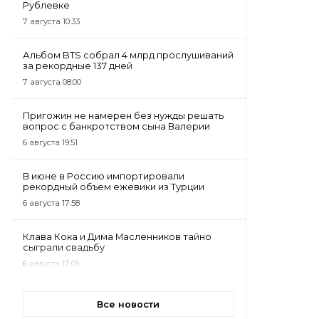
Рублевке
7 августа 10:33
Альбом BTS собрал 4 млрд прослушиваний
за рекордные 137 дней
7 августа 08:00
Пригожин не намерен без нужды решать
вопрос с банкротством сына Валерии
6 августа 19:51
В июне в Россию импортировали
рекордный объем ежевики из Турции
6 августа 17:58
Клава Кока и Дима Масленников тайно
сыграли свадьбу
6 августа 17:05
Все новости