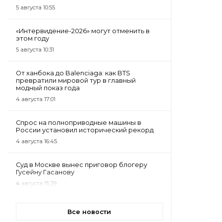
5 августа 10:55
«Интервидение-2026» могут отменить в
этом году
5 августа 10:31
От ханбока до Balenciaga: как BTS
превратили мировой тур в главный
модный показ года
4 августа 17:01
Спрос на полноприводные машины в
России установил исторический рекорд
4 августа 16:45
Суд в Москве вынес приговор блогеру
Гусейну Гасанову
4 августа 15:29
Все новости