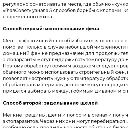
регулярно осматривать те места, где обычно «куч
«ГлавСовет» узнала 5 способов борьбы с клопами, 
современного мира.
Способ первый: использование фена
Фен – эффективный способ избавиться от клопов 
помогает только в случае небольшой численност
домашний фен не предназначен для продолжитель
эктопаразиты могут выдерживать температуру до +5
Поэтому обработку горячим воздухом следует пров
обычного можно использовать строительный фен, 
позволяет настроить нужную температуру обработк
обрабатывать материалы, которые могут повредитьс
придется выбирать между любимым диваном и сп
Способ второй: заделывание щелей
Мелкие трещины, щели и полости в стенах и полу
эктопаразитов. Через них они могут перебираться 
особенно если предыдущее место обитания было