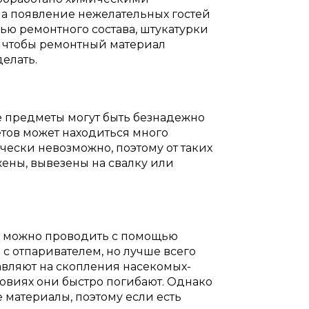
а появление нежелательных гостей
ью ремонтного состава, штукатурки
, чтобы ремонтный материал
делать.
е предметы могут быть безнадежно
етов может находиться много
чески невозможно, поэтому от таких
жены, вывезены на свалку или
у можно проводить с помощью
 с отпаривателем, но лучше всего
авляют на скопления насекомых-
словиях они быстро погибают. Однако
 материалы, поэтому если есть