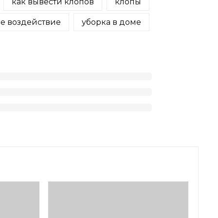
как вывести клопов
клопы
ое воздействие
уборка в доме