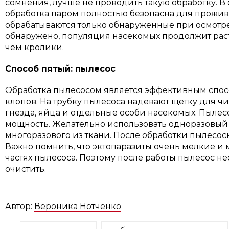
сомнения, лучше не проводить такую обработку. В
обработка паром полностью безопасна для прожи
обрабатываются только обнаруженные при осмотре 
обнаружено, популяция насекомых продолжит раст
чем кролики.
Способ пятый: пылесос
Обработка пылесосом является эффективным спос
клопов. На трубку пылесоса надевают щетку для ч
гнезда, яйца и отдельные особи насекомых. Пыле
мощность. Желательно использовать одноразовы
многоразового из ткани. После обработки пылесо
Важно помнить, что эктопаразиты очень мелкие и м
частях пылесоса. Поэтому после работы пылесос н
очистить.
Автор:
Вероника Нотченко