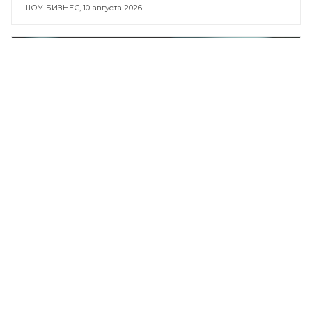
ШОУ-БИЗНЕС,
10 августа 2026
Продажи новых суперкаров в
России упали на 15%
АВТО,
10 августа 2026