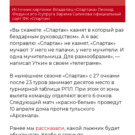
Источник картинки: Владелец «Спартака» Леонид
Федун и его /супруга Зарема Салихова официальный
сайт ФК «Спартак»
«Вы скажете: «Спартак» казнят в который раз
бездарным руководством». А я вас
поправлю: «Спартак» не казнят, «Спартак»
мучают. У него не палачи, у него мучители. И
одна мучительница. Для разнообразия», —
написал Уткин в своем «телеграме».
В нынешнем сезоне «Спартак» с 27 очками
после 23 туров занимает десятое место в
турнирной таблице РПЛ. При этом от зоны
вылета команду отделяют всего 6 очков.
Следующий матч «красно-белые» проведут
10 апреля дома против тульского
«Арсенала».
Ранее мы
рассказали
, какой лыжник будет
обыгрывать Клебо в спринте.