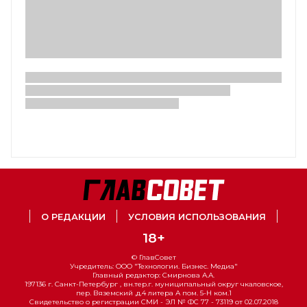
О РЕДАКЦИИ
УСЛОВИЯ ИСПОЛЬЗОВАНИЯ
18+
© ГлавСовет
Учредитель: ООО "Технологии. Бизнес. Медиа"
Главный редактор: Смирнова А.А.
197136 г. Санкт-Петербург , вн.тер.г. муниципальный округ чкаловское,
пер. Вяземский ,д.4 литера А пом. 5-Н ком.1
Свидетельство о регистрации СМИ - ЭЛ № ФС 77 - 73119 от 02.07.2018