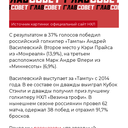
Источник картинки: официальный сайт НХЛ
С результатом в 37% голосов победил
российский голкипер «Тампы» Андрей
Василевский. Второе место у Кэри Прайса
из «Монреаля» (13,9%), на третьем
расположился Марк Андре Флери из
«Миннесоты» (6,9%).
Василевский выступает за «Тампу» с 2014
года. В ее составе он дважды выиграл Кубок
Стэнли и дважды получил приз лучшему
голкиперу НХЛ «Везина трофи». В
нынешнем сезоне россиянин провел 62
матча, одержал 38 побед и отразил 91,7%
бросков.