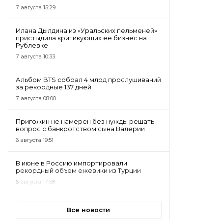
7 августа 15:29
Илана Дылдина из «Уральских пельменей»
пристыдила критикующих ее бизнес на
Рублевке
7 августа 10:33
Альбом BTS собрал 4 млрд прослушиваний
за рекордные 137 дней
7 августа 08:00
Пригожин не намерен без нужды решать
вопрос с банкротством сына Валерии
6 августа 19:51
В июне в Россию импортировали
рекордный объем ежевики из Турции
6 августа 17:58
Все новости