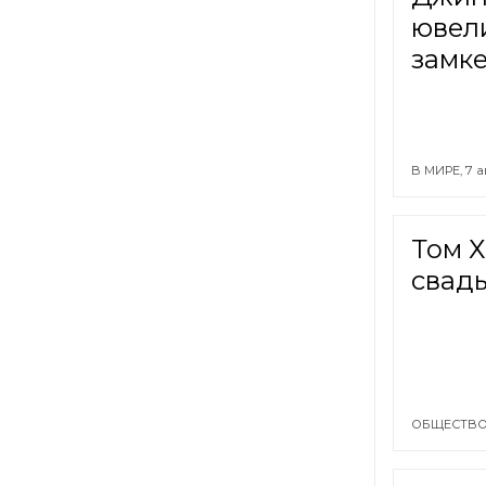
ювел
замк
В МИРЕ,
7 а
Том Х
свад
ОБЩЕСТВО