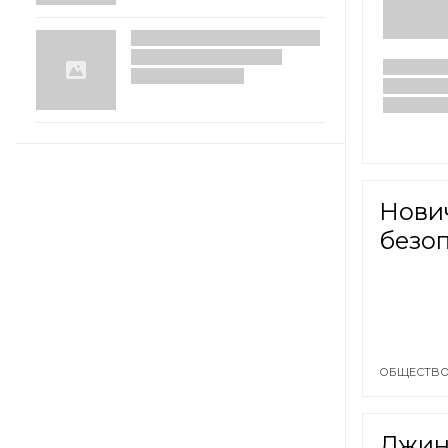
Нови
безо
ОБЩЕСТВО
Джин 