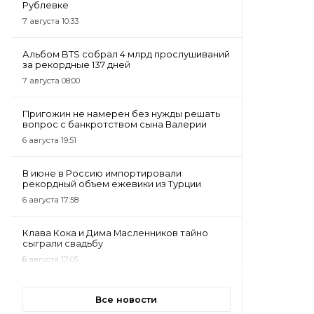
Рублевке
7 августа 10:33
Альбом BTS собрал 4 млрд прослушиваний
за рекордные 137 дней
7 августа 08:00
Пригожин не намерен без нужды решать
вопрос с банкротством сына Валерии
6 августа 19:51
В июне в Россию импортировали
рекордный объем ежевики из Турции
6 августа 17:58
Клава Кока и Дима Масленников тайно
сыграли свадьбу
6 августа 17:05
Все новости