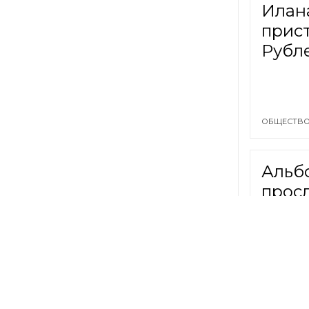
Илан
прис
Рубл
ОБЩЕСТВО
Альб
прос
ШОУ-БИЗН