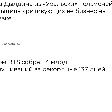
а Дылдина из «Уральских пельмене
тыдила критикующих ее бизнес на
евке
,
7 августа 2026
ом BTS собрал 4 млрд
лушиваний за рекордные 137 дней
ЕС,
7 августа 2026