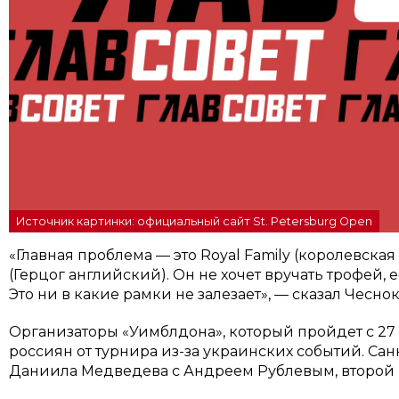
Источник картинки: официальный сайт St. Petersburg Open
«Главная проблема — это Royal Family (королевская 
(Герцог английский). Он не хочет вручать трофей, 
Это ни в какие рамки не залезает», — сказал Чесно
Организаторы «Уимблдона», который пройдет с 27 
россиян от турнира из-за украинских событий. Сан
Даниила Медведева с Андреем Рублевым, второй 