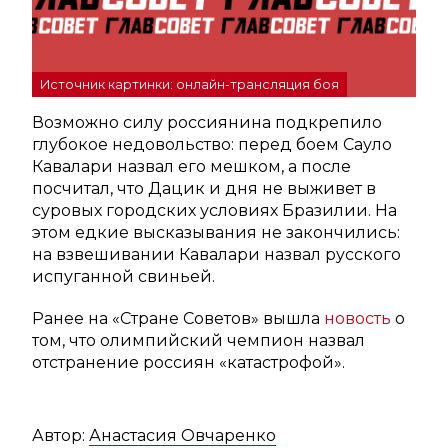
Источник картинки: онлайн-трансляция боя
Возможно силу россиянина подкрепило
глубокое недовольство: перед боем Сауло
Кавалари назвал его мешком, а после
посчитал, что Дацик и дня не выживет в
суровых городских условиях Бразилии. На
этом едкие высказывания не закончились:
на взвешивании Кавалари назвал русского
испуганной свиньей.
Ранее на «Стране Советов» вышла
новость
о
том, что олимпийский чемпион назвал
отстранение россиян «катастрофой».
Автор:
Анастасия Овчаренко