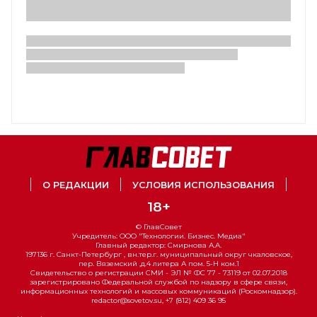
О РЕДАКЦИИ
УСЛОВИЯ ИСПОЛЬЗОВАНИЯ
18+
© ГлавСовет
Учредитель: ООО "Технологии. Бизнес. Медиа"
Главный редактор: Смирнова А.А.
197136 г. Санкт-Петербург , вн.тер.г. муниципальный округ чкаловское,
пер. Вяземский ,д.4 литера А пом. 5-Н ком.1
Свидетельство о регистрации СМИ - ЭЛ № ФС 77 - 73119 от 02.07.2018
зарегистрировано Федеральной службой по надзору в сфере связи,
информационных технологий и массовых коммуникаций (Роскомнадзор).
redactor@sovetov.su, +7 (812) 409 36 95