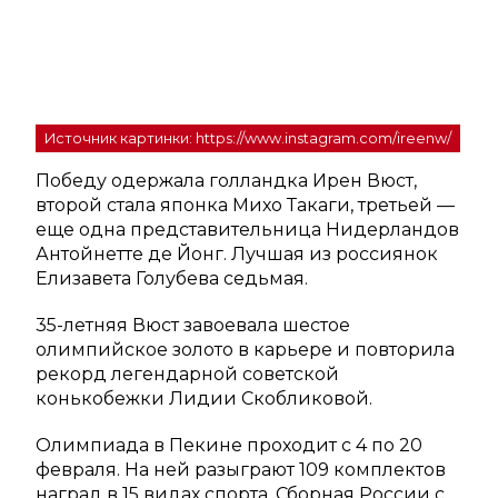
Источник картинки: https://www.instagram.com/ireenw/
Победу одержала голландка Ирен Вюст,
второй стала японка Михо Такаги, третьей —
еще одна представительница Нидерландов
Антойнетте де Йонг. Лучшая из россиянок
Елизавета Голубева седьмая.
35-летняя Вюст завоевала шестое
олимпийское золото в карьере и повторила
рекорд легендарной советской
конькобежки Лидии Скобликовой.
Олимпиада в Пекине проходит с 4 по 20
февраля. На ней разыграют 109 комплектов
наград в 15 видах спорта. Сборная России с