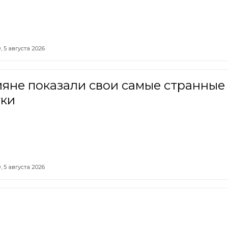
,
5 августа 2026
яне показали свои самые странные
тки
,
5 августа 2026
рвидение-2026» могут отменить в
году