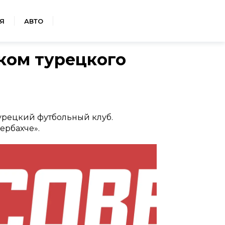
Я
АВТО
ком турецкого
урецкий футбольный клуб.
ербахче».