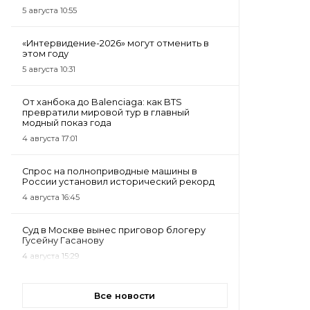
5 августа 10:55
«Интервидение-2026» могут отменить в
этом году
5 августа 10:31
От ханбока до Balenciaga: как BTS
превратили мировой тур в главный
модный показ года
4 августа 17:01
Спрос на полноприводные машины в
России установил исторический рекорд
4 августа 16:45
Суд в Москве вынес приговор блогеру
Гусейну Гасанову
4 августа 15:29
Все новости