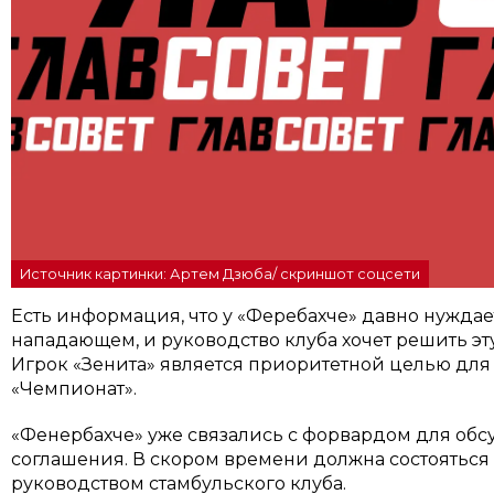
Источник картинки: Артем Дзюба/ скриншот соцсети
Есть информация, что у «Феребахче» давно нужда
нападающем, и руководство клуба хочет решить э
Игрок «Зенита» является приоритетной целью для 
«Чемпионат».
«Фенербахче» уже связались с форвардом для об
соглашения. В скором времени должна состояться
руководством стамбульского клуба.