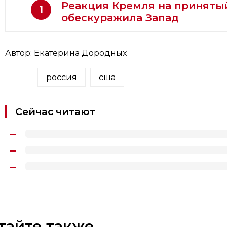
Реакция Кремля на принятый
1
обескуражила Запад
Автор:
Екатерина Дородных
россия
сша
Сейчас читают
тайте также