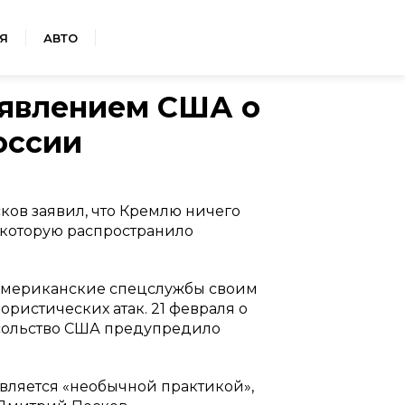
Я
АВТО
аявлением США о
оссии
ов заявил, что Кремлю ничего
 которую распространило
 американские спецслужбы своим
ристических атак. 21 февраля о
осольство США предупредило
вляется «необычной практикой»,