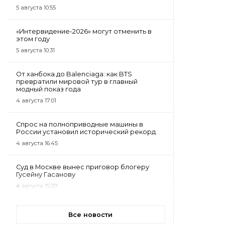
5 августа 10:55
«Интервидение-2026» могут отменить в
этом году
5 августа 10:31
От ханбока до Balenciaga: как BTS
превратили мировой тур в главный
модный показ года
4 августа 17:01
Спрос на полноприводные машины в
России установил исторический рекорд
4 августа 16:45
Суд в Москве вынес приговор блогеру
Гусейну Гасанову
4 августа 15:29
Все новости