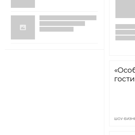
«Осо
гости
ШОУ-БИЗН