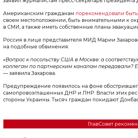
заявил журналистам пресс-секретарь президента
Американским гражданам
порекомендовали быть
своем местоположении, быть внимательными к ок
в СМИ, а также иметь собственные планы эвакуаци
Россия в лице представителя МИД Марии Захаров
на подобные обвинения.
«Вопрос к посольству США в Москве: а соответст
коллегам по
п
артнерским каналам передавали? Есл
— заявила Захарова.
Предупреждение появилось на фоне обострившего
самопровозглашенных ДНР и ЛНР. Власти этих респ
стороны Украины. Тысяч граждан покидают Донбас
ГлавСовет рекомен