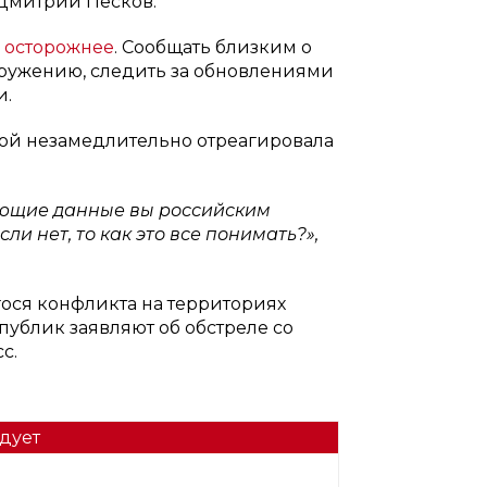
 Дмитрий Песков.
 осторожнее
. Сообщать близким о
ружению, следить за обновлениями
и.
ой незамедлительно отреагировала
вующие данные вы российским
и нет, то как это все понимать?»,
ся конфликта на территориях
ублик заявляют об обстреле со
с.
дует