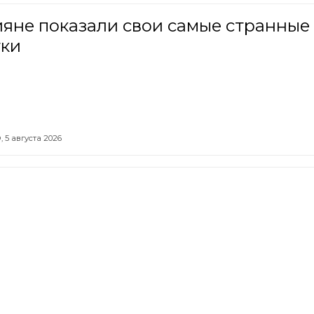
яне показали свои самые странные
тки
,
5 августа 2026
рвидение-2026» могут отменить в
году
,
5 августа 2026