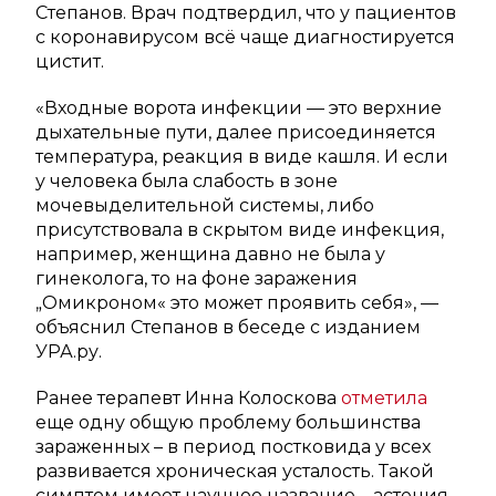
Степанов. Врач подтвердил, что у пациентов
с коронавирусом всё чаще диагностируется
цистит.
«Входные ворота инфекции — это верхние
дыхательные пути, далее присоединяется
температура, реакция в виде кашля. И если
у человека была слабость в зоне
мочевыделительной системы, либо
присутствовала в скрытом виде инфекция,
например, женщина давно не была у
гинеколога, то на фоне заражения
„Омикроном« это может проявить себя», —
объяснил Степанов в беседе с изданием
УРА.ру.
Ранее терапевт Инна Колоскова
отметила
еще одну общую проблему большинства
зараженных – в период постковида у всех
развивается хроническая усталость. Такой
симптом имеет научное название – астения.