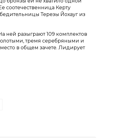
 До бронзы ей не хватило одной
 Ее соотечественница Керту
победительницы Терезы Йохауг из
На ней разыграют 109 комплектов
 золотыми, тремя серебряными и
есто в общем зачете. Лидирует
.