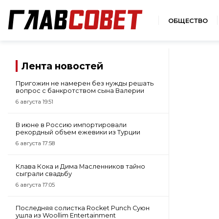
ОБЩЕСТВО
Лента новостей
Пригожин не намерен без нужды решать
вопрос с банкротством сына Валерии
6 августа 19:51
В июне в Россию импортировали
рекордный объем ежевики из Турции
6 августа 17:58
Клава Кока и Дима Масленников тайно
сыграли свадьбу
6 августа 17:05
Последняя солистка Rocket Punch Суюн
ушла из Woollim Entertainment