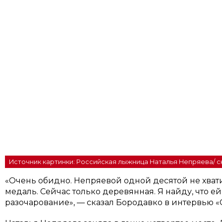
Источник картинки: Российская лыжница Наталья Непряева/ 
«Очень обидно. Непряевой одной десятой не хвати
медаль. Сейчас только деревянная. Я найду, что ей
разочарование», — сказал Бородавко в интервью «