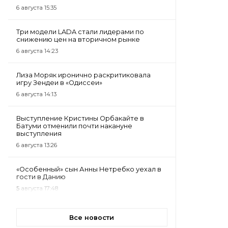
6 августа 15:35
Три модели LADA стали лидерами по
снижению цен на вторичном рынке
6 августа 14:23
Лиза Моряк иронично раскритиковала
игру Зендеи в «Одиссеи»
6 августа 14:13
Выступление Кристины Орбакайте в
Батуми отменили почти накануне
выступления
6 августа 13:26
«Особенный» сын Анны Нетребко уехал в
гости в Данию
5 августа 17:48
Все новости