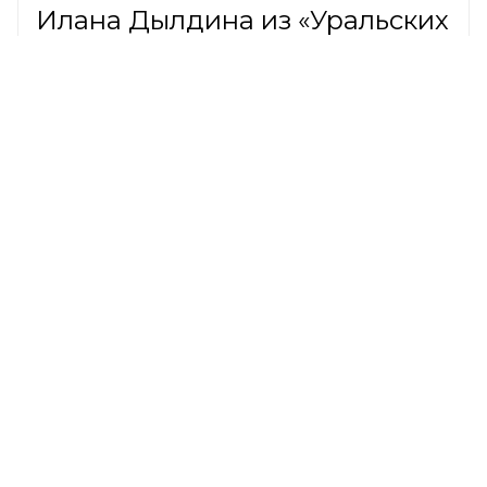
Илана Дылдина из «Уральских
пельменей» пристыдила
критикующих ее бизнес на
Рублевке
ОБЩЕСТВО,
7 августа 2026