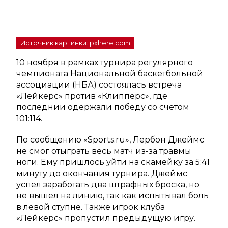
Источник картинки: pxhere.com
10 ноября в рамках турнира регулярного
чемпионата Национальной баскетбольной
ассоциации (НБА) состоялась встреча
«Лейкерс» против «Клипперс», где
последнии одержали победу со счетом
101:114.
По сообщению «Sports.ru», Лербон Джеймс
не смог отыграть весь матч из-за травмы
ноги. Ему пришлось уйти на скамейку за 5:41
минуту до окончания турнира. Джеймс
успел заработать два штрафных броска, но
не вышел на линию, так как испытывал боль
в левой ступне. Также игрок клуба
«Лейкерс» пропустил предыдущую игру.