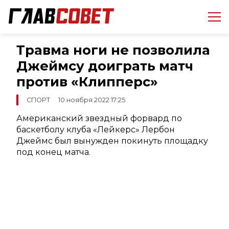
Травма ноги не позволила
Джеймсу доиграть матч
против «Клипперс»
СПОРТ
10 ноября 2022 17:25
Американский звездный форвард по
баскетболу клуба «Лейкерс» Лербон
Джеймс был вынужден покинуть площадку
под конец матча.