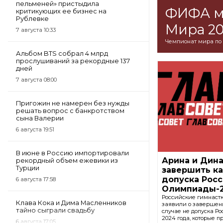
пельменей» пристыдила
ФИФА м
критикующих ее бизнес на
Рублевке
Мира 20
7 августа 10:33
Чемпионат мира по 
Альбом BTS собрал 4 млрд
прослушиваний за рекордные 137
дней
7 августа 08:00
Пригожин не намерен без нужды
решать вопрос с банкротством
сына Валерии
6 августа 19:51
В июне в Россию импортировали
Арина и Дин
рекордный объем ежевики из
Турции
завершить ка
допуска Росс
6 августа 17:58
Олимпиады-
Российские гимнаст
Клава Кока и Дима Масленников
заявили о завершен
тайно сыграли свадьбу
случае не допуска Р
2024 года, которые 
6 августа 17:05