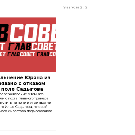
9 августа 21:12
ольнение Юрана из
вязано с отказом
 поле Садыгова
ерг заявление о том, что
и с поста главного тренера
устить на поле в игре против
го Илью Садыгова, который
ного инвестора подмосковного