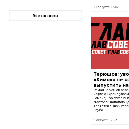
10 августа 10:04
Все новости
Терюшов: ув
«Химок» не с
выпустить на
Роман Терюшов опров
Сергею Юрана уволил
команды за отказ вып
"Ростова" нападающе
является сыном глав
клуба.
9 августа 17:43