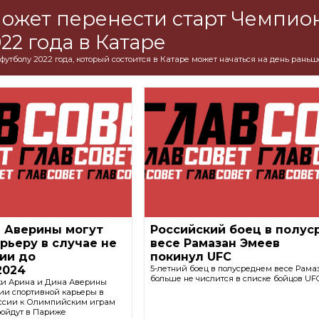
ожет перенести старт Чемпио
22 года в Катаре
футболу 2022 года, который состоится в Катаре может начаться на день раньш
а Аверины могут
Российский боец в полу
рьеру в случае не
весе Рамазан Эмеев
ии до
покинул UFC
2024
5-летний боец в полусреднем весе Рам
больше не числится в списке бойцов UF
ки Арина и Дина Аверины
ии спортивной карьеры в
оссии к Олимпийским играм
пройдут в Париже