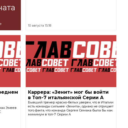
ната
е
10 августа 15:18
среднем
Каррера: «Зенит» мог бы войти
в Топ-7 итальянской Серии А
Бывший тренер красно-белых уверен, что в Италии
есть команды сильнее «Зенита», однако не отрицает
азан Эмеев
того факта, что команда Сергея Семака была бы как
C
минимум в топ-7 Серии А