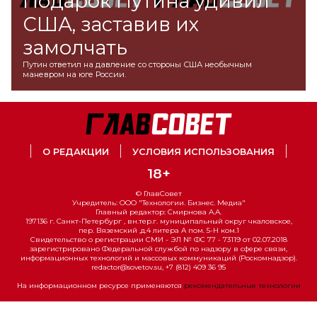
Подарок Путина удивил
США, заставив их
замолчать
Путин ответил на давление со стороны США необычным
маневром на юге России.
О РЕДАКЦИИ
УСЛОВИЯ ИСПОЛЬЗОВАНИЯ
18+
© ГлавСовет
Учредитель: ООО "Технологии. Бизнес. Медиа"
Главный редактор: Смирнова А.А.
197136 г. Санкт-Петербург , вн.тер.г. муниципальный округ чкаловское,
пер. Вяземский ,д.4 литера А пом. 5-Н ком.1
Свидетельство о регистрации СМИ - ЭЛ № ФС 77 - 73119 от 02.07.2018
зарегистрировано Федеральной службой по надзору в сфере связи,
информационных технологий и массовых коммуникаций (Роскомнадзор).
redactor@sovetov.su, +7 (812) 409 36 95
На информационном ресурсе применяются
рекомендательные технологии