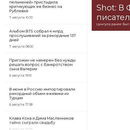
пельменей» пристыдила
Shot: В
критикующих ее бизнес на
Рублевке
писател
7 августа 10:33
Цинтула ранее был 
Альбом BTS собрал 4 млрд
прослушиваний за рекордные 137
дней
7 августа 08:00
Пригожин не намерен без нужды
решать вопрос с банкротством
сына Валерии
6 августа 19:51
В июне в Россию импортировали
рекордный объем ежевики из
Турции
6 августа 17:58
Клава Кока и Дима Масленников
тайно сыграли свадьбу
6 августа 17:05