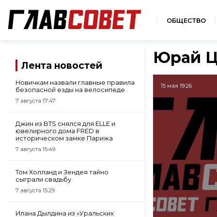
ОБЩЕСТВО
Юрай Ц
Лента новостей
Новичкам назвали главные правила
15 мая 19:26
безопасной езды на велосипеде
7 августа 17:47
Джин из BTS снялся для ELLE и
ювелирного дома FRED в
историческом замке Парижа
7 августа 15:49
Том Холланд и Зендея тайно
сыграли свадьбу
7 августа 15:29
Илана Дылдина из «Уральских