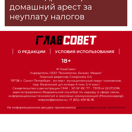
домашний арест за
неуплату налогов
О РЕДАКЦИИ
УСЛОВИЯ ИСПОЛЬЗОВАНИЯ
18+
© ГлавСовет
Учредитель: ООО "Технологии. Бизнес. Медиа"
Главный редактор: Смирнова А.А.
197136 г. Санкт-Петербург , вн.тер.г. муниципальный округ чкаловское,
пер. Вяземский ,д.4 литера А пом. 5-Н ком.1
Свидетельство о регистрации СМИ - ЭЛ № ФС 77 - 73119 от 02.07.2018
зарегистрировано Федеральной службой по надзору в сфере связи,
информационных технологий и массовых коммуникаций (Роскомнадзор).
redactor@sovetov.su, +7 (812) 409 36 95
На информационном ресурсе применяются
рекомендательные технологии