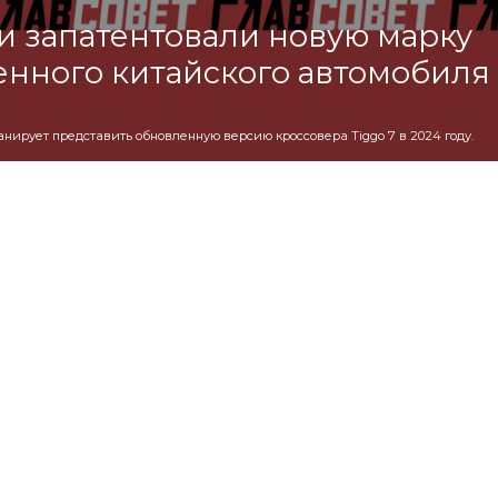
и запатентовали новую марку
нного китайского автомобиля
нирует представить обновленную версию кроссовера Tiggo 7 в 2024 году.