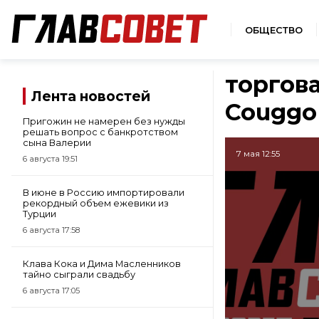
ОБЩЕСТВО
торгов
Лента новостей
Couggo
Пригожин не намерен без нужды
решать вопрос с банкротством
сына Валерии
7 мая 12:55
6 августа 19:51
В июне в Россию импортировали
рекордный объем ежевики из
Турции
6 августа 17:58
Клава Кока и Дима Масленников
тайно сыграли свадьбу
6 августа 17:05