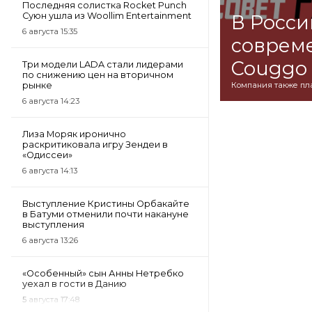
Последняя солистка Rocket Punch
Суюн ушла из Woollim Entertainment
В Росси
6 августа 15:35
совреме
Couggo
Три модели LADA стали лидерами
по снижению цен на вторичном
рынке
Компания также пла
6 августа 14:23
Лиза Моряк иронично
раскритиковала игру Зендеи в
«Одиссеи»
6 августа 14:13
Выступление Кристины Орбакайте
в Батуми отменили почти накануне
выступления
6 августа 13:26
«Особенный» сын Анны Нетребко
уехал в гости в Данию
5 августа 17:48