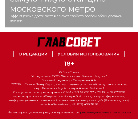
московского метро
Эффект дзена достигается за счет свойств особой облицовочной
плитки.
О РЕДАКЦИИ
УСЛОВИЯ ИСПОЛЬЗОВАНИЯ
18+
© ГлавСовет
Учредитель: ООО "Технологии. Бизнес. Медиа"
Главный редактор: Смирнова А.А.
197136 г. Санкт-Петербург , вн.тер.г. муниципальный округ чкаловское,
пер. Вяземский ,д.4 литера А пом. 5-Н ком.1
Свидетельство о регистрации СМИ - ЭЛ № ФС 77 - 73119 от 02.07.2018
зарегистрировано Федеральной службой по надзору в сфере связи,
информационных технологий и массовых коммуникаций (Роскомнадзор).
redactor@sovetov.su, +7 (812) 409 36 95
На информационном ресурсе применяются
рекомендательные технологии