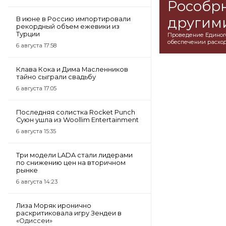
Рособрн
другим
В июне в Россию импортировали
рекордный объем ежевики из
Турции
Проведение Единого 
обеспечении расхо
6 августа 17:58
Клава Кока и Дима Масленников
тайно сыграли свадьбу
6 августа 17:05
Последняя солистка Rocket Punch
Суюн ушла из Woollim Entertainment
6 августа 15:35
Три модели LADA стали лидерами
по снижению цен на вторичном
рынке
6 августа 14:23
Лиза Моряк иронично
раскритиковала игру Зендеи в
«Одиссеи»