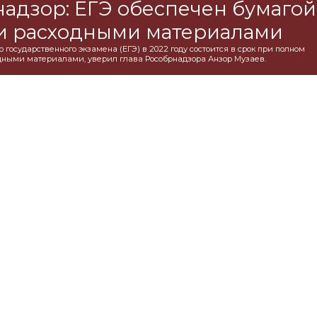
адзор: ЕГЭ обеспечен бумагой
и расходными материалами
государственного экзамена (ЕГЭ) в 2022 году состоится в срок при полном
дными материалами, уверил глава Рособрнадзора Анзор Музаев.