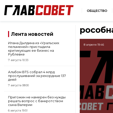
ОБЩЕСТВО
рособн
Лента новостей
Илана Дылдина из «Уральских
8 апреля 19:46
пельменей» пристыдила
критикующих ее бизнес на
Рублевке
7 августа 10:33
Альбом BTS собрал 4 млрд
прослушиваний за рекордные 137
дней
7 августа 08:00
Пригожин не намерен без нужды
решать вопрос с банкротством
сына Валерии
6 августа 19:51