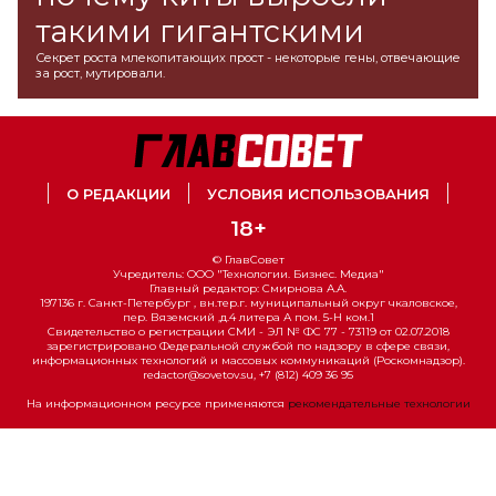
такими гигантскими
Секрет роста млекопитающих прост - некоторые гены, отвечающие
за рост, мутировали.
О РЕДАКЦИИ
УСЛОВИЯ ИСПОЛЬЗОВАНИЯ
18+
© ГлавСовет
Учредитель: ООО "Технологии. Бизнес. Медиа"
Главный редактор: Смирнова А.А.
197136 г. Санкт-Петербург , вн.тер.г. муниципальный округ чкаловское,
пер. Вяземский ,д.4 литера А пом. 5-Н ком.1
Свидетельство о регистрации СМИ - ЭЛ № ФС 77 - 73119 от 02.07.2018
зарегистрировано Федеральной службой по надзору в сфере связи,
информационных технологий и массовых коммуникаций (Роскомнадзор).
redactor@sovetov.su, +7 (812) 409 36 95
На информационном ресурсе применяются
рекомендательные технологии