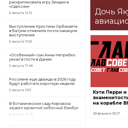
раскритиковала игру Зендеи в
«Одиссеи»
Дочь Як
6 августа 14:13
авиацио
Выступление Кристины Орбакайте
в Батуми отменили почти накануне
выступления
6 августа 13:26
«Особенный» сын Анны Нетребко
уехал в гости в Данию
5 августа 17:48
Россияне еще дважды в 2026 году
будут работать короткую неделю
5 августа 13:01
Кэти Перри и
знаменитости
на корабле Bl
В ботаническом саду Кировска
зацвел ядовитый небесный бамбук
28 февраля 09:27
5 августа 12:48