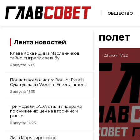
ОБЩЕСТВО
полет
Лента новостей
Клава Кока и Дима Масленников
28 июля 17:22
тайно сыграли свадьбу
6 августа 17:05
Последняя солистка Rocket Punch
Суюн ушла из Woollim Entertainment
6 августа 15:35
Три модели LADA стали лидерами
по снижению цен на вторичном
рынке
6 августа 14:23
Лиза Моряк иронично