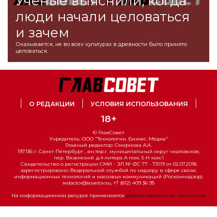
Ученые выяснили, когда
люди начали целоваться
и зачем
Оказывается, не во всех культурах в древности было принято
целоваться.
О РЕДАКЦИИ
УСЛОВИЯ ИСПОЛЬЗОВАНИЯ
18+
© ГлавСовет
Учредитель: ООО "Технологии. Бизнес. Медиа"
Главный редактор: Смирнова А.А.
197136 г. Санкт-Петербург , вн.тер.г. муниципальный округ чкаловское,
пер. Вяземский ,д.4 литера А пом. 5-Н ком.1
Свидетельство о регистрации СМИ - ЭЛ № ФС 77 - 73119 от 02.07.2018
зарегистрировано Федеральной службой по надзору в сфере связи,
информационных технологий и массовых коммуникаций (Роскомнадзор).
redactor@sovetov.su, +7 (812) 409 36 95
На информационном ресурсе применяются
рекомендательные технологии