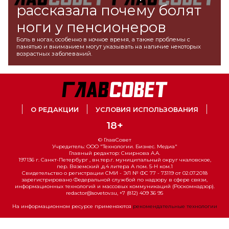
рассказала почему болят
ноги у пенсионеров
Боль в ногах, особенно в ночное время, а также проблемы с
памятью и вниманием могут указывать на наличие некоторых
возрастных заболеваний.
О РЕДАКЦИИ
УСЛОВИЯ ИСПОЛЬЗОВАНИЯ
18+
© ГлавСовет
Учредитель: ООО "Технологии. Бизнес. Медиа"
Главный редактор: Смирнова А.А.
197136 г. Санкт-Петербург , вн.тер.г. муниципальный округ чкаловское,
пер. Вяземский ,д.4 литера А пом. 5-Н ком.1
Свидетельство о регистрации СМИ - ЭЛ № ФС 77 - 73119 от 02.07.2018
зарегистрировано Федеральной службой по надзору в сфере связи,
информационных технологий и массовых коммуникаций (Роскомнадзор).
redactor@sovetov.su, +7 (812) 409 36 95
На информационном ресурсе применяются
рекомендательные технологии