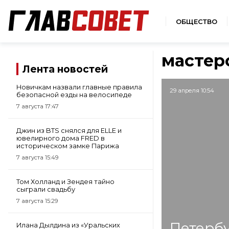
ОБЩЕСТВО
мастер
Лента новостей
Новичкам назвали главные правила
29 апреля 10:54
безопасной езды на велосипеде
7 августа 17:47
Джин из BTS снялся для ELLE и
ювелирного дома FRED в
историческом замке Парижа
7 августа 15:49
Том Холланд и Зендея тайно
сыграли свадьбу
7 августа 15:29
Петербу
Илана Дылдина из «Уральских