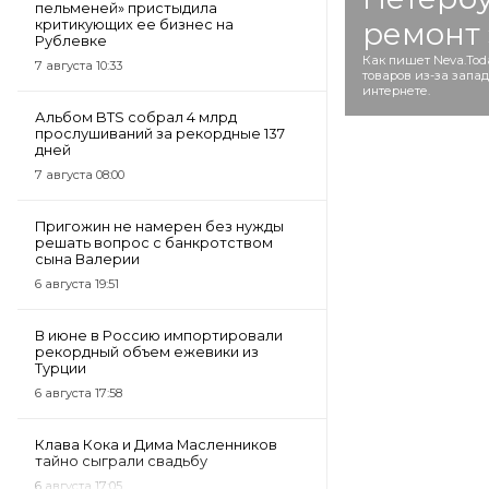
пельменей» пристыдила
критикующих ее бизнес на
ремонт 
Рублевке
Как пишет Neva.Tod
7 августа 10:33
товаров из-за запа
интернете.
Альбом BTS собрал 4 млрд
прослушиваний за рекордные 137
дней
7 августа 08:00
Пригожин не намерен без нужды
решать вопрос с банкротством
сына Валерии
6 августа 19:51
В июне в Россию импортировали
рекордный объем ежевики из
Турции
6 августа 17:58
Клава Кока и Дима Масленников
тайно сыграли свадьбу
6 августа 17:05