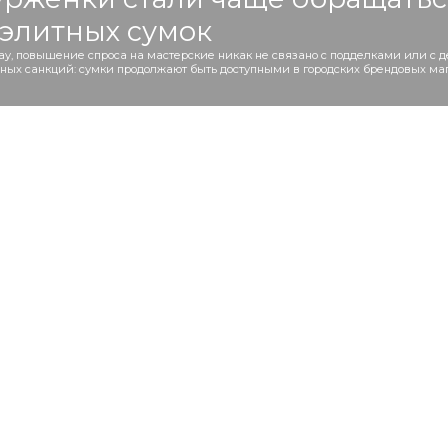
элитных сумок
ay, повышение спроса на мастерские никак не связано с подделками или с 
дных санкций: сумки продолжают быть доступными в городских брендовых ма