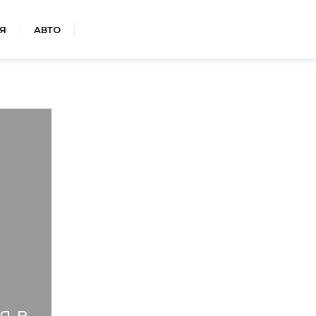
Я
АВТО
я в