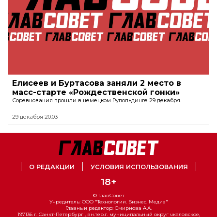
Елисеев и Буртасова заняли 2 место в
масс-старте «Рождественской гонки»
Соревнования прошли в немецком Рупольдинге 29 декабря.
29 декабря 20:03
О РЕДАКЦИИ
УСЛОВИЯ ИСПОЛЬЗОВАНИЯ
18+
© ГлавСовет
Учредитель: ООО "Технологии. Бизнес. Медиа"
Главный редактор: Смирнова А.А.
197136 г. Санкт-Петербург , вн.тер.г. муниципальный округ чкаловское,