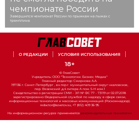
чемпионате России
Завершился чемпионат России по прыжкам на лыжах с
трамплина.
О РЕДАКЦИИ
УСЛОВИЯ ИСПОЛЬЗОВАНИЯ
18+
© ГлавСовет
Учредитель: ООО "Технологии. Бизнес. Медиа"
Главный редактор: Смирнова А.А.
197136 г. Санкт-Петербург , вн.тер.г. муниципальный округ чкаловское,
пер. Вяземский ,д.4 литера А пом. 5-Н ком.1
Свидетельство о регистрации СМИ - ЭЛ № ФС 77 - 73119 от 02.07.2018
зарегистрировано Федеральной службой по надзору в сфере связи,
информационных технологий и массовых коммуникаций (Роскомнадзор).
redactor@sovetov.su, +7 (812) 409 36 95
На информационном ресурсе применяются
рекомендательные технологии