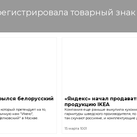
регистрировала товарный знак
рылся белорусский
«Яндекс» начал продават
продукцию IKEA
который претендует на то,
Компания еще раньше выкупила кухон
ычную нам "Икею",
гарнитуры шведского производителя, по
елковский" в Москве.
так скучают россияне, и комплектующие 
15 марта 10:01