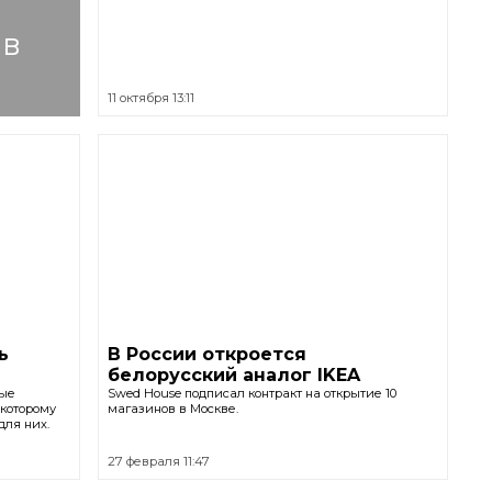
 в
11 октября 13:11
ь
В России откроется
белорусский аналог IKEA
ные
Swed House подписал контракт на открытие 10
 которому
магазинов в Москве.
для них.
27 февраля 11:47