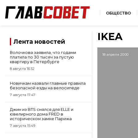
ОБЩЕСТВО
IKEA
Лента новостей
Волочкова заявила, что годами
18 апреля 20:00
платила по 30 тысяч за пустую
квартиру в Петербурге
8 августа 16:32
Новичкам назвали главные правила
безопасной езды на велосипеде
7 августа 17:47
Джин из BTS снялся для ELLE и
ювелирного дома FRED в
историческом замке Парижа
7 августа 15:49