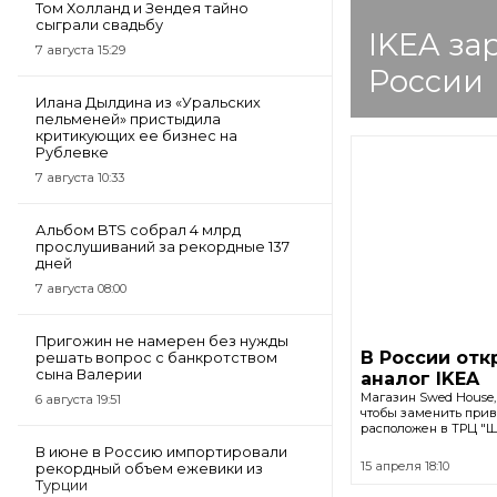
Том Холланд и Зендея тайно
сыграли свадьбу
IKEA за
7 августа 15:29
России
Илана Дылдина из «Уральских
пельменей» пристыдила
критикующих ее бизнес на
Рублевке
7 августа 10:33
Альбом BTS собрал 4 млрд
прослушиваний за рекордные 137
дней
7 августа 08:00
Пригожин не намерен без нужды
В России отк
решать вопрос с банкротством
сына Валерии
аналог IKEA
Магазин Swed House, 
6 августа 19:51
чтобы заменить прив
расположен в ТРЦ "Щ
В июне в Россию импортировали
15 апреля 18:10
рекордный объем ежевики из
Турции