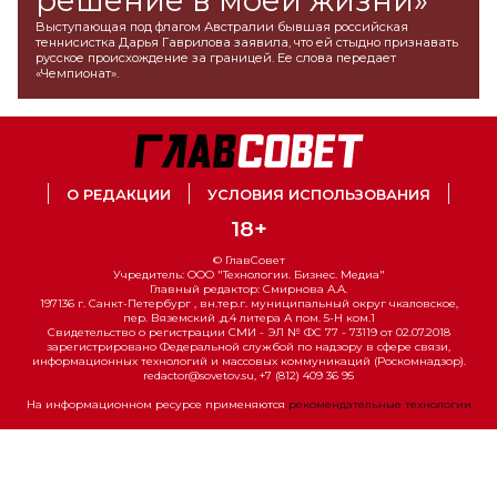
решение в моей жизни»
Выступающая под флагом Австралии бывшая российская
теннисистка Дарья Гаврилова заявила, что ей стыдно признавать
русское происхождение за границей. Ее слова передает
«Чемпионат».
О РЕДАКЦИИ
УСЛОВИЯ ИСПОЛЬЗОВАНИЯ
18+
© ГлавСовет
Учредитель: ООО "Технологии. Бизнес. Медиа"
Главный редактор: Смирнова А.А.
197136 г. Санкт-Петербург , вн.тер.г. муниципальный округ чкаловское,
пер. Вяземский ,д.4 литера А пом. 5-Н ком.1
Свидетельство о регистрации СМИ - ЭЛ № ФС 77 - 73119 от 02.07.2018
зарегистрировано Федеральной службой по надзору в сфере связи,
информационных технологий и массовых коммуникаций (Роскомнадзор).
redactor@sovetov.su, +7 (812) 409 36 95
На информационном ресурсе применяются
рекомендательные технологии