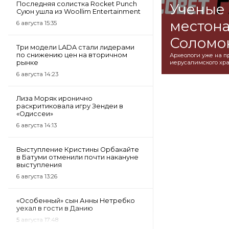
Последняя солистка Rocket Punch
Ученые 
Суюн ушла из Woollim Entertainment
местон
6 августа 15:35
Соломо
Три модели LADA стали лидерами
по снижению цен на вторичном
Археологи уже на п
рынке
иерусалимского хра
6 августа 14:23
Лиза Моряк иронично
раскритиковала игру Зендеи в
«Одиссеи»
6 августа 14:13
Выступление Кристины Орбакайте
в Батуми отменили почти накануне
выступления
6 августа 13:26
«Особенный» сын Анны Нетребко
уехал в гости в Данию
5 августа 17:48