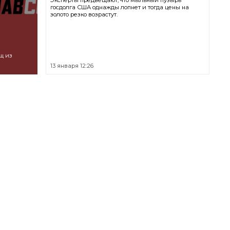
Эксперты предвещают, что мыльный пузырь
госдолга США однажды лопнет и тогда цены на
золото резко возрастут.
щ из
13 января 12:26