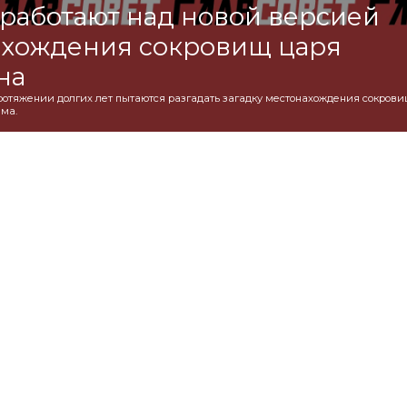
работают над новой версией
ахождения сокровищ царя
на
ротяжении долгих лет пытаются разгадать загадку местонахождения сокрови
ма.