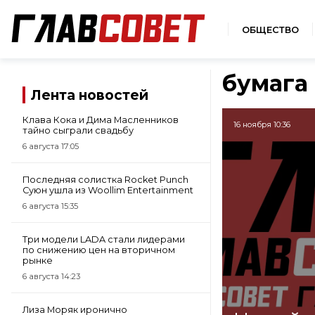
ОБЩЕСТВО
бумага
Лента новостей
Клава Кока и Дима Масленников
16 ноября 10:36
тайно сыграли свадьбу
6 августа 17:05
Последняя солистка Rocket Punch
Суюн ушла из Woollim Entertainment
6 августа 15:35
Три модели LADA стали лидерами
по снижению цен на вторичном
рынке
6 августа 14:23
Лиза Моряк иронично