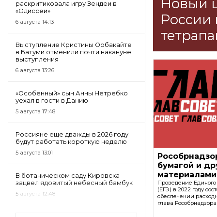
Новый ш
раскритиковала игру Зендеи в
«Одиссеи»
России 
6 августа 14:13
тетрапа
Выступление Кристины Орбакайте
в Батуми отменили почти накануне
выступления
6 августа 13:26
«Особенный» сын Анны Нетребко
уехал в гости в Данию
5 августа 17:48
Россияне еще дважды в 2026 году
будут работать короткую неделю
5 августа 13:01
Рособрнадзор
бумагой и д
материалами
В ботаническом саду Кировска
зацвел ядовитый небесный бамбук
Проведение Единого 
(ЕГЭ) в 2022 году сос
5 августа 12:48
обеспечении расход
глава Рособрнадзора