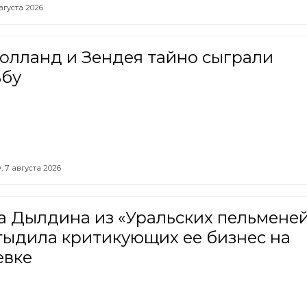
вгуста 2026
олланд и Зендея тайно сыграли
ьбу
,
7 августа 2026
а Дылдина из «Уральских пельмене
тыдила критикующих ее бизнес на
евке