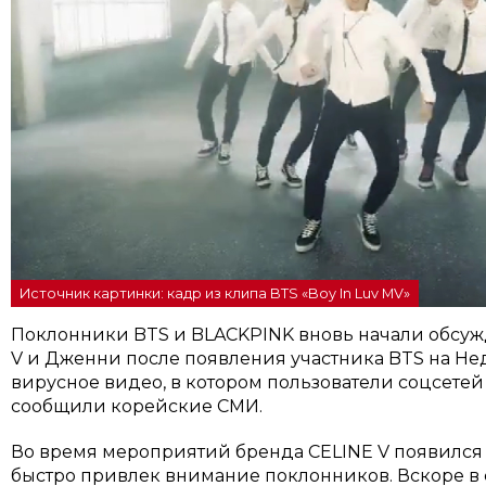
Источник картинки: кадр из клипа BTS «Boy In Luv MV»
Поклонники BTS и BLACKPINK вновь начали обсу
V и Дженни после появления участника BTS на Не
вирусное видео, в котором пользователи соцсетей
сообщили корейские СМИ.
Во время мероприятий бренда CELINE V появился 
быстро привлек внимание поклонников. Вскоре в 