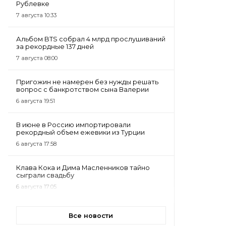
Рублевке
7 августа 10:33
Альбом BTS собрал 4 млрд прослушиваний
за рекордные 137 дней
7 августа 08:00
Пригожин не намерен без нужды решать
вопрос с банкротством сына Валерии
6 августа 19:51
В июне в Россию импортировали
рекордный объем ежевики из Турции
6 августа 17:58
Клава Кока и Дима Масленников тайно
сыграли свадьбу
6 августа 17:05
Все новости