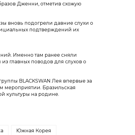
бразов Дженни, отметив схожую
азы вновь подогрели давние слухи о
фициальных подтверждений их
ний. Именно там ранее сняли
из главных поводов для слухов о
p-группы BLACKSWAN Лея впервые за
ом мероприятии. Бразильская
й культуры на родине.
ка
Южная Корея