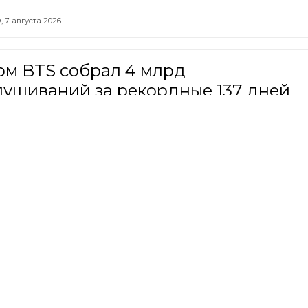
,
7 августа 2026
ом BTS собрал 4 млрд
лушиваний за рекордные 137 дней
ЕС,
7 августа 2026
ожин не намерен без нужды решать
с с банкротством сына Валерии