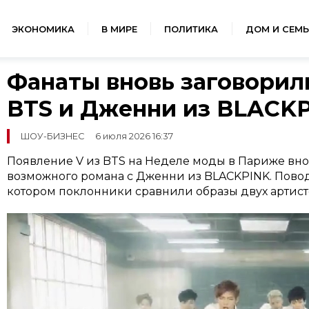
ЭКОНОМИКА
В МИРЕ
ПОЛИТИКА
ДОМ И СЕМЬ
Фанаты вновь заговорили
BTS и Дженни из BLACK
ШОУ-БИЗНЕС
6 июля 2026 16:37
Появление V из BTS на Неделе моды в Париже вно
возможного романа с Дженни из BLACKPINK. Повод
котором поклонники сравнили образы двух артист