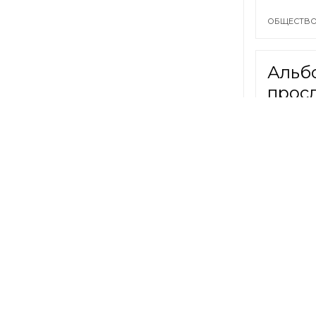
ОБЩЕСТВО
Альб
прос
ШОУ-БИЗН
Приг
вопро