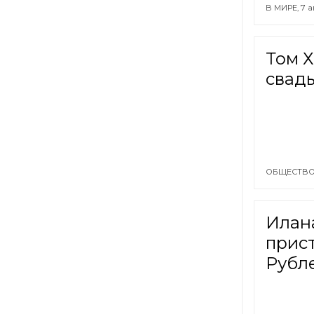
В МИРЕ,
7 а
Том Х
свад
ОБЩЕСТВО
Илан
прис
Рубл