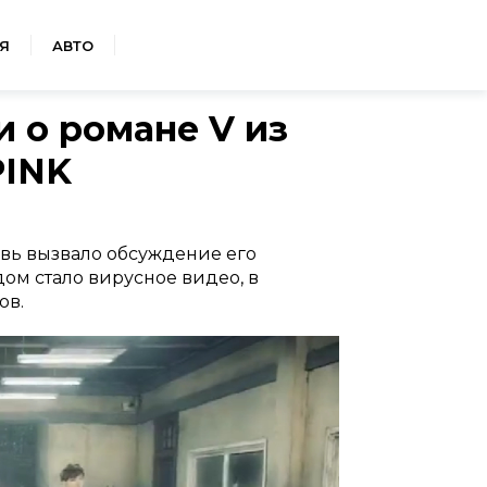
Я
АВТО
 о романе V из
PINK
вь вызвало обсуждение его
ом стало вирусное видео, в
ов.