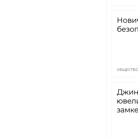
Нови
безо
ОБЩЕСТВО
Джин 
ювел
замк