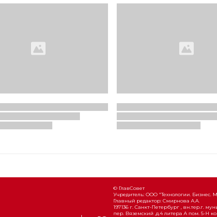
© ГлавСовет
Учредитель: ООО "Технологии. Бизнес. 
Главный редактор: Смирнова А.А.
197136 г. Санкт-Петербург , вн.тер.г. м
пер. Вяземский ,д.4 литера А пом. 5-Н ко