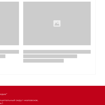
Медиа"
униципальный округ чкаловское,
м.1