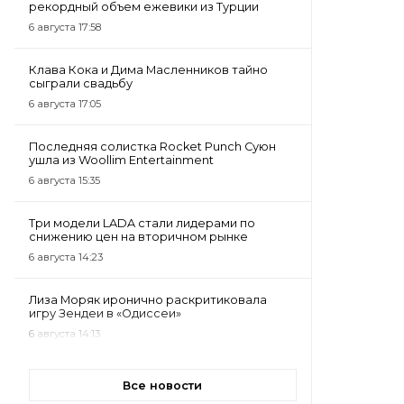
рекордный объем ежевики из Турции
6 августа 17:58
Клава Кока и Дима Масленников тайно
сыграли свадьбу
6 августа 17:05
Последняя солистка Rocket Punch Суюн
ушла из Woollim Entertainment
6 августа 15:35
Три модели LADA стали лидерами по
снижению цен на вторичном рынке
6 августа 14:23
Лиза Моряк иронично раскритиковала
игру Зендеи в «Одиссеи»
6 августа 14:13
Все новости