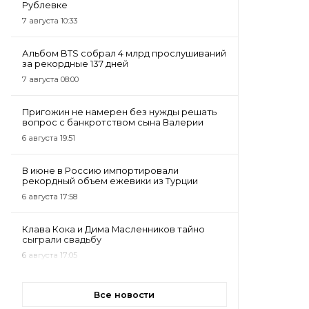
Рублевке
7 августа 10:33
Альбом BTS собрал 4 млрд прослушиваний
за рекордные 137 дней
7 августа 08:00
Пригожин не намерен без нужды решать
вопрос с банкротством сына Валерии
6 августа 19:51
В июне в Россию импортировали
рекордный объем ежевики из Турции
6 августа 17:58
Клава Кока и Дима Масленников тайно
сыграли свадьбу
6 августа 17:05
Все новости