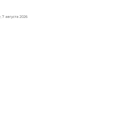
,
7 августа 2026
из BTS снялся для ELLE и
ирного дома FRED в историческом
е Парижа
вгуста 2026
олланд и Зендея тайно сыграли
ьбу