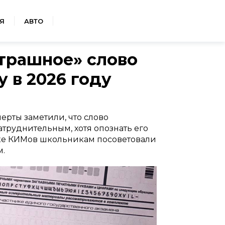
Я
АВТО
страшное» слово
у в 2026 году
ерты заметили, что слово
труднительным, хотя опознать его
тке КИМов школьникам посоветовали
м.