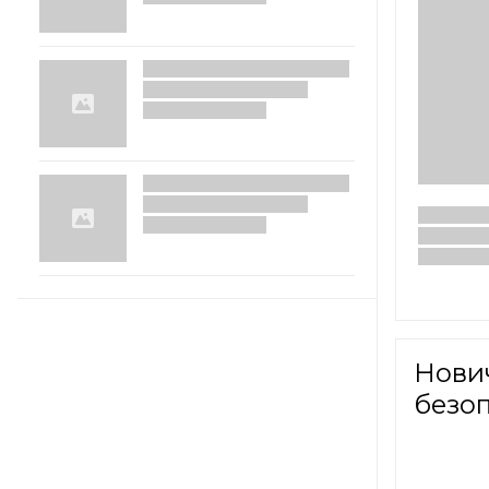
Нови
безо