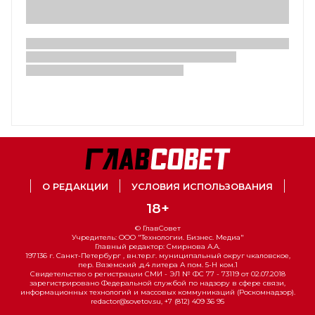
О РЕДАКЦИИ
УСЛОВИЯ ИСПОЛЬЗОВАНИЯ
18+
© ГлавСовет
Учредитель: ООО "Технологии. Бизнес. Медиа"
Главный редактор: Смирнова А.А.
197136 г. Санкт-Петербург , вн.тер.г. муниципальный округ чкаловское,
пер. Вяземский ,д.4 литера А пом. 5-Н ком.1
Свидетельство о регистрации СМИ - ЭЛ № ФС 77 - 73119 от 02.07.2018
зарегистрировано Федеральной службой по надзору в сфере связи,
информационных технологий и массовых коммуникаций (Роскомнадзор).
redactor@sovetov.su, +7 (812) 409 36 95