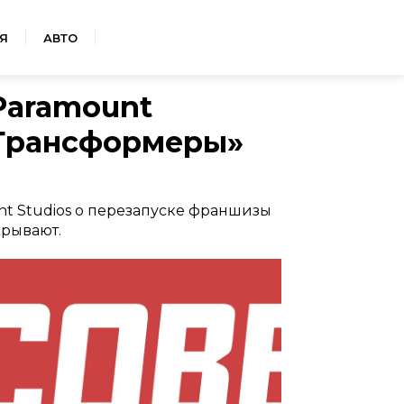
Я
АВТО
Paramount
Трансформеры»
t Studios о перезапуске франшизы
крывают.