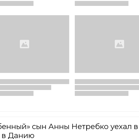
бенный» сын Анны Нетребко уехал в
 в Данию