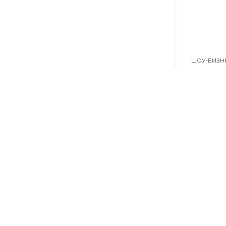
ШОУ-БИЗН
Росси
рабо
ОБЩЕСТВО
В бот