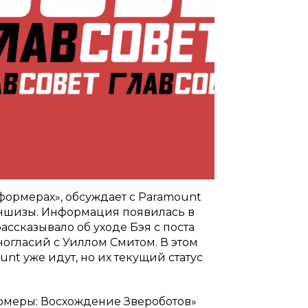
ормерах», обсуждает с Paramount
аншизы. Информация появилась в
ассказывало об уходе Бэя с поста
огласий с Уиллом Смитом. В этом
nt уже идут, но их текущий статус
меры: Восхождение Звероботов»