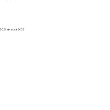
ЕС,
5 августа 2026
яне еще дважды в 2026 году будут
тать короткую неделю
,
5 августа 2026
аническом саду Кировска зацвел