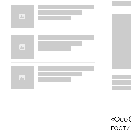
«Осо
гости