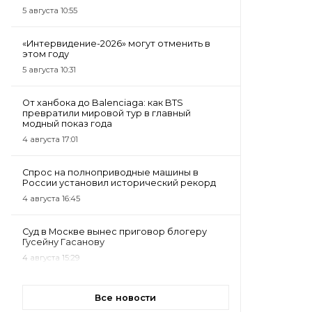
5 августа 10:55
«Интервидение-2026» могут отменить в
этом году
5 августа 10:31
От ханбока до Balenciaga: как BTS
превратили мировой тур в главный
модный показ года
4 августа 17:01
Спрос на полноприводные машины в
России установил исторический рекорд
4 августа 16:45
Суд в Москве вынес приговор блогеру
Гусейну Гасанову
4 августа 15:29
Все новости