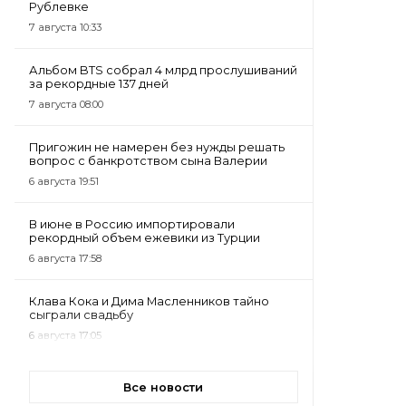
Рублевке
7 августа 10:33
Альбом BTS собрал 4 млрд прослушиваний
за рекордные 137 дней
7 августа 08:00
Пригожин не намерен без нужды решать
вопрос с банкротством сына Валерии
6 августа 19:51
В июне в Россию импортировали
рекордный объем ежевики из Турции
6 августа 17:58
Клава Кока и Дима Масленников тайно
сыграли свадьбу
6 августа 17:05
Все новости