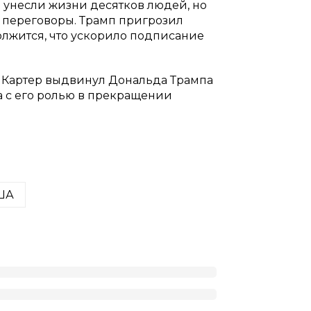
 унесли жизни десятков людей, но
 переговоры. Трамп пригрозил
олжится, что ускорило подписание
и Картер выдвинул Дональда Трампа
 с его ролью в прекращении
ША