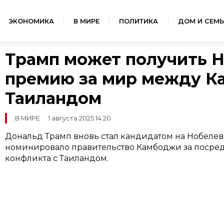
ЭКОНОМИКА
В МИРЕ
ПОЛИТИКА
ДОМ И СЕМЬ
Трамп может получить 
премию за мир между К
Таиландом
В МИРЕ
1 августа 2025 14:20
Дональд Трамп вновь стал кандидатом на Нобелевс
номинировало правительство Камбоджи за посре
конфликта с Таиландом.