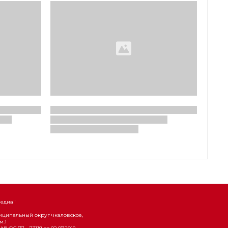
Медиа"
униципальный округ чкаловское,
м.1