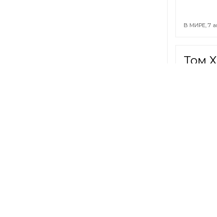
В МИРЕ,
7 а
Том Х
свад
ОБЩЕСТВО
Илан
прис
Рубл