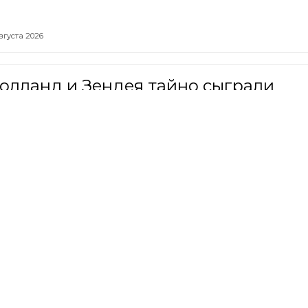
вгуста 2026
олланд и Зендея тайно сыграли
ьбу
,
7 августа 2026
а Дылдина из «Уральских пельмене
тыдила критикующих ее бизнес на
евке