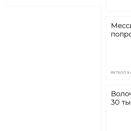
Месси
попр
ФУТБОЛ,
9 
Волоч
30 ты