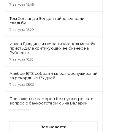
7 августа 15:49
Том Холланд и Зендея тайно сыграли
свадьбу
7 августа 15:29
Илана Дылдина из «Уральских пельменей»
пристыдила критикующих ее бизнес на
Рублевке
7 августа 10:33
Альбом BTS собрал 4 млрд прослушиваний
за рекордные 137 дней
7 августа 08:00
Пригожин не намерен без нужды решать
вопрос с банкротством сына Валерии
6 августа 19:51
Все новости