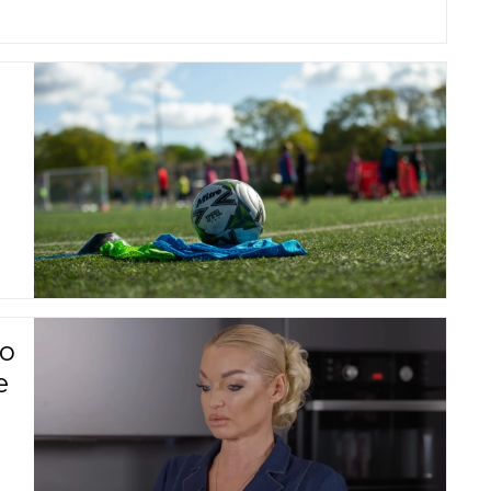
ы
по
е