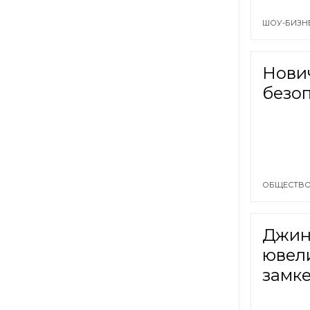
ШОУ-БИЗН
Нови
безо
ОБЩЕСТВО
Джин 
ювел
замк