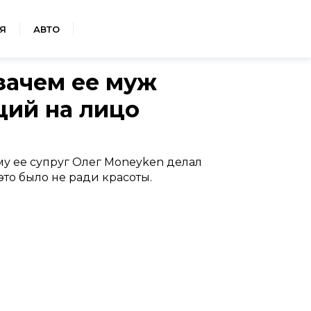
Я
АВТО
зачем ее муж
ций на лицо
у ее супруг Олег Moneyken делал
то было не ради красоты.