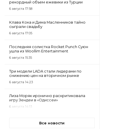
рекордный объем ежевики из Турции
6 августа 17:58
Клава Кока и Дима Масленников тайно
сыграли свадьбу
6 августа 17:05
Последняя солистка Rocket Punch Суюн
ушла из Woollim Entertainment
6 августа 15:35
Три модели LADA стали лидерами по
снижению цен на вторичном рынке
6 августа 14:23
Лиза Моряк иронично раскритиковала
игру Зендеи в «Одиссеи»
6 августа 14:13
Все новости