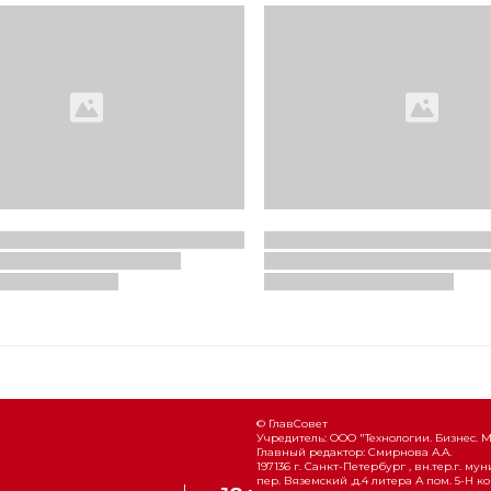
© ГлавСовет
Учредитель: ООО "Технологии. Бизнес. 
Главный редактор: Смирнова А.А.
197136 г. Санкт-Петербург , вн.тер.г. м
пер. Вяземский ,д.4 литера А пом. 5-Н ко