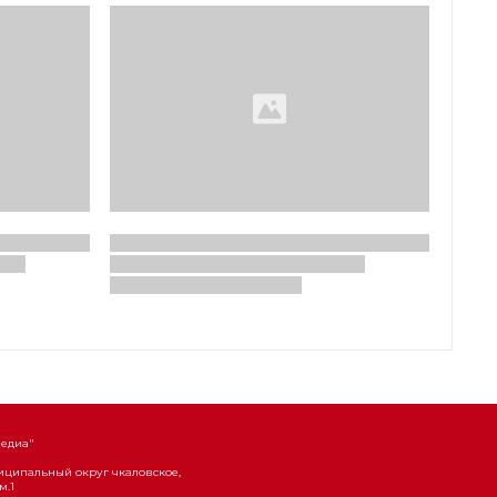
Медиа"
униципальный округ чкаловское,
м.1