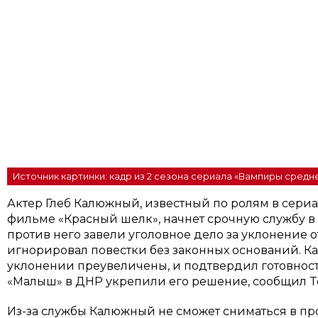
Источник картинки: кадр из 2 сезона сериала «Вампиры средн
Актер Глеб Калюжный, известный по ролям в сери
фильме «Красный шелк», начнет срочную службу в 
против него завели уголовное дело за уклонение от
игнорировал повестки без законных оснований. Ка
уклонении преувеличены, и подтвердил готовнос
«Малыш» в ДНР укрепили его решение, сообщил Te
Из-за службы Калюжный не сможет сниматься в 