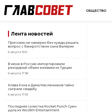
ОБЩЕСТВО
Лента новостей
Пригожин не намерен без нужды решать
вопрос с банкротством сына Валерии
6 августа 19:51
В июне в Россию импортировали
рекордный объем ежевики из Турции
6 августа 17:58
Клава Кока и Дима Масленников тайно
сыграли свадьбу
6 августа 17:05
Последняя солистка Rocket Punch Суюн
ушла из Woollim Entertainment