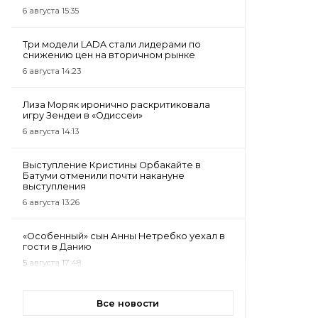
6 августа 15:35
Три модели LADA стали лидерами по
снижению цен на вторичном рынке
6 августа 14:23
Лиза Моряк иронично раскритиковала
игру Зендеи в «Одиссеи»
6 августа 14:13
Выступление Кристины Орбакайте в
Батуми отменили почти накануне
выступления
6 августа 13:26
«Особенный» сын Анны Нетребко уехал в
гости в Данию
5 августа 17:48
Все новости