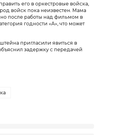
править его в оркестровые войска,
род войск пока неизвестен. Мама
льно после работы над фильмом в
тегория годности «А», что может
ьштейна пригласили явиться в
объяснил задержку с передачей
ка