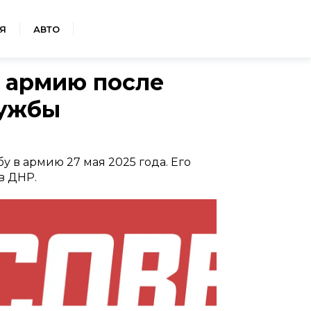
Я
АВТО
 армию после
лужбы
у в армию 27 мая 2025 года. Его
в ДНР.