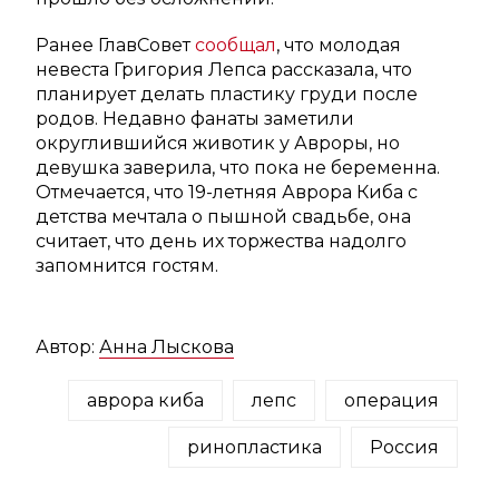
Ранее ГлавСовет
сообщал
, что молодая
невеста Григория Лепса рассказала, что
планирует делать пластику груди после
родов. Недавно фанаты заметили
округлившийся животик у Авроры, но
девушка заверила, что пока не беременна.
Отмечается, что 19-летняя Аврора Киба с
детства мечтала о пышной свадьбе, она
считает, что день их торжества надолго
запомнится гостям.
Автор:
Анна Лыскова
аврора киба
лепс
операция
ринопластика
Россия