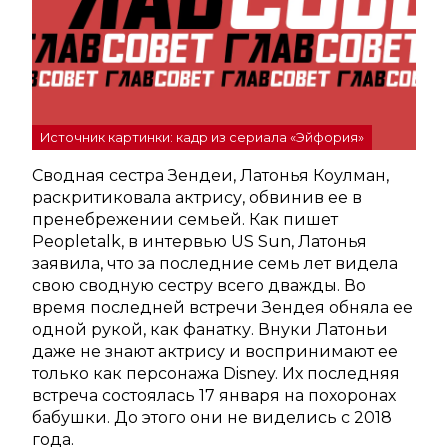
Источник картинки: кадр из сериала «Эйфория»
Сводная сестра Зендеи, Латонья Коулман,
раскритиковала актрису, обвинив ее в
пренебрежении семьей. Как пишет
Peopletalk, в интервью US Sun, Латонья
заявила, что за последние семь лет видела
свою сводную сестру всего дважды. Во
время последней встречи Зендея обняла ее
одной рукой, как фанатку. Внуки Латоньи
даже не знают актрису и воспринимают ее
только как персонажа Disney. Их последняя
встреча состоялась 17 января на похоронах
бабушки. До этого они не виделись с 2018
года.