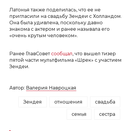
Латонья также поделилась, что ее не
пригласили на свадьбу Зендеи с Холландом.
Она была удивлена, поскольку давно
знакома с актером и ранее называла его
«очень крутым человеком».
Ранее ГлавСовет
сообщал
, что вышел тизер
пятой части мультфильма «Шрек» с участием
Зендеи.
Автор:
Валерия Навроцкая
Зендея
отношения
свадьба
семья
сестра