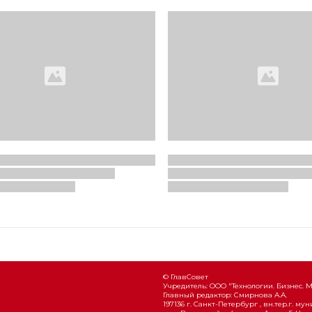
© ГлавСовет
Учредитель: ООО "Технологии. Бизнес. 
Главный редактор: Смирнова А.А.
197136 г. Санкт-Петербург , вн.тер.г. м