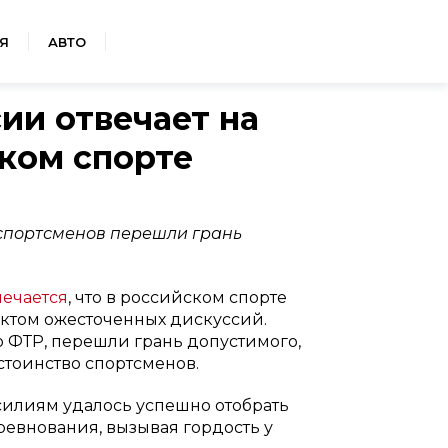
Я
АВТО
ии отвечает на
ком спорте
 спортсменов перешли грань
мечается
, что в российском спорте
ектом ожесточенных дискуссий.
 ФТР, перешли грань допустимого,
стоинство спортсменов.
силиям удалось успешно отобрать
евнования, вызывая гордость у