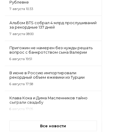
Рублевке
7 августа 10:33
Альбом BTS собрал 4 млрд прослушиваний
за рекордные 137 дней
7 августа 08:00
Пригожин не намерен без нужды решать
вопрос с банкротством сына Валерии
6 августа 19:51
В июне в Россию импортировали
рекордный объем ежевики из Турции
6 августа 17:58
Клава Кока и Дима Масленников тайно
сыграли свадьбу
6 августа 17:05
Все новости