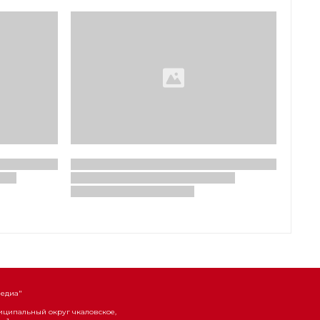
Медиа"
униципальный округ чкаловское,